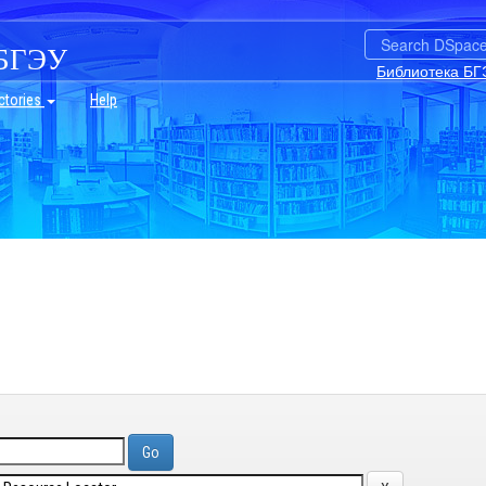
БГЭУ
Библиотека БГ
ctories
Help