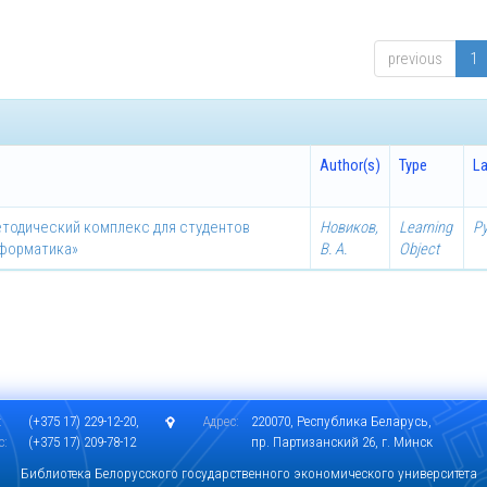
previous
1
Author(s)
Type
L
етодический комплекс для студентов
Новиков,
Learning
Р
нформатика»
В. А.
Object
:
(+375 17) 229-12-20,
Адрес:
220070, Республика Беларусь,
с:
(+375 17) 209-78-12
пр. Партизанский 26, г. Минск
Библиотека Белорусского государственного экономического университета