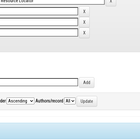
rder
Authors/record