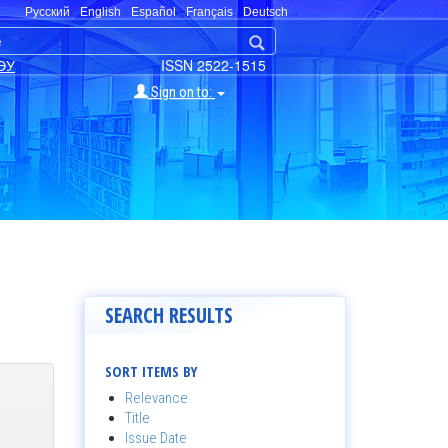
Русский
English
Español
Français
Deutsch
ЭУ
ISSN 2522-1515
Sign on to:
SEARCH RESULTS
SORT ITEMS BY
Relevance
Title
Issue Date