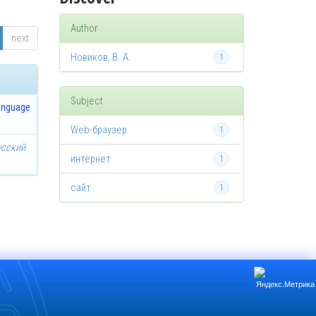
Author
next
Новиков, В. А.
1
Subject
anguage
Web-браузер
1
усский
интернет
1
сайт
1