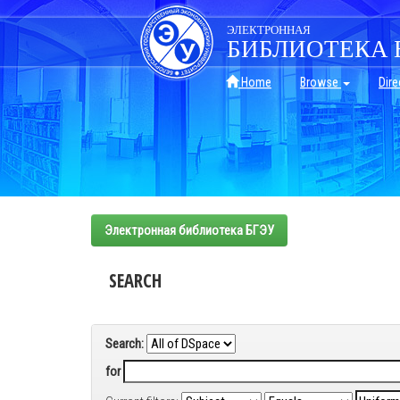
Skip
navigation
ЭЛЕКТРОННАЯ
БИБЛИОТЕКА 
Home
Browse
Dire
Электронная библиотека БГЭУ
SEARCH
Search:
for