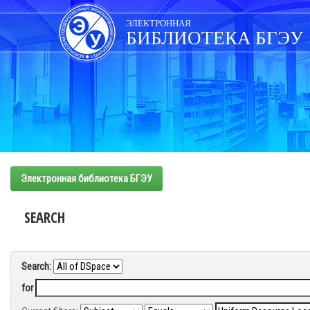
Skip
navigation
ЭЛЕКТРОННАЯ
БИБЛИОТЕКА БГЭУ
Электронная библиотека БГЭУ
SEARCH
Search:
for