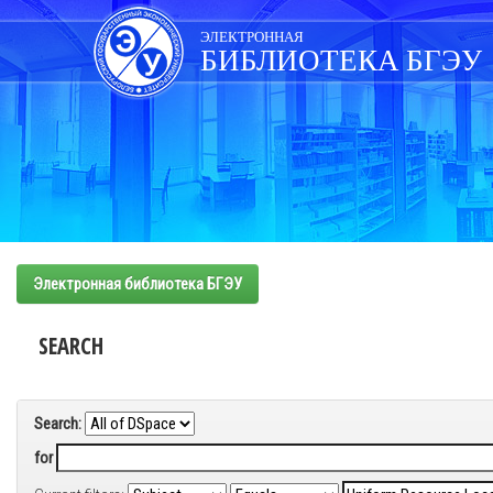
Skip
navigation
ЭЛЕКТРОННАЯ
БИБЛИОТЕКА БГЭУ
Электронная библиотека БГЭУ
SEARCH
Search:
for