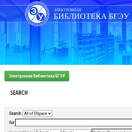
Skip
navigation
ЭЛЕКТРОННАЯ
БИБЛИОТЕКА БГЭУ
Электронная библиотека БГЭУ
SEARCH
Search:
for