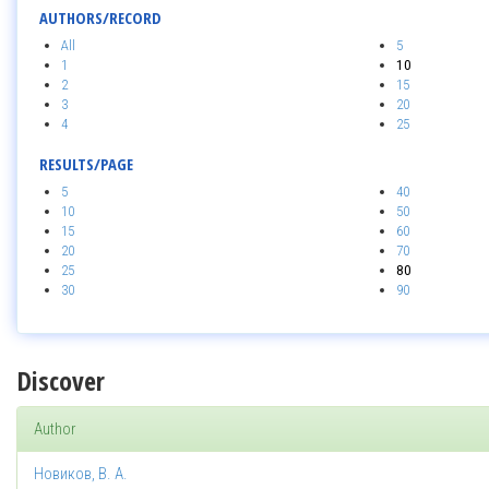
AUTHORS/RECORD
All
5
1
10
2
15
3
20
4
25
RESULTS/PAGE
5
40
10
50
15
60
20
70
25
80
30
90
Discover
Author
Новиков, В. А.