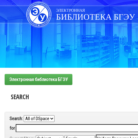
Skip
navigation
ЭЛЕКТРОННАЯ
БИБЛИОТЕКА БГЭУ
Электронная библиотека БГЭУ
SEARCH
Search:
for