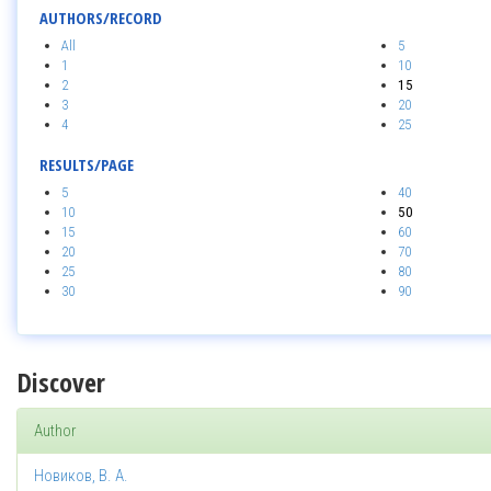
AUTHORS/RECORD
All
5
1
10
2
15
3
20
4
25
RESULTS/PAGE
5
40
10
50
15
60
20
70
25
80
30
90
Discover
Author
Новиков, В. А.