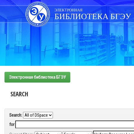
Skip
navigation
ЭЛЕКТРОННАЯ
БИБЛИОТЕКА БГЭУ
Электронная библиотека БГЭУ
SEARCH
Search:
for