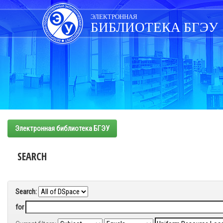
Skip
navigation
ЭЛЕКТРОННАЯ
БИБЛИОТЕКА БГЭУ
Электронная библиотека БГЭУ
SEARCH
Search:
for