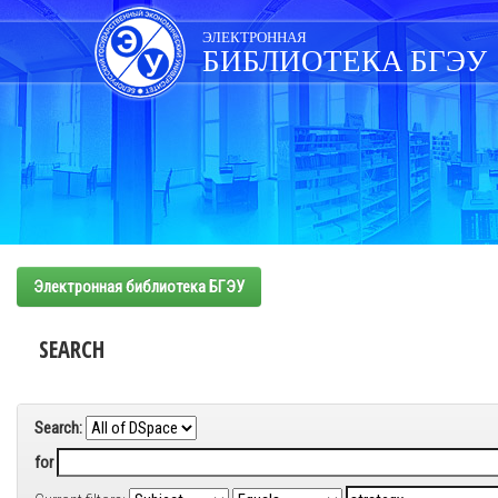
Skip
navigation
ЭЛЕКТРОННАЯ
БИБЛИОТЕКА БГЭУ
Электронная библиотека БГЭУ
SEARCH
Search:
for