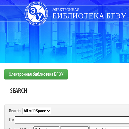
Skip
navigation
ЭЛЕКТРОННАЯ
БИБЛИОТЕКА БГЭУ
Электронная библиотека БГЭУ
SEARCH
Search:
for