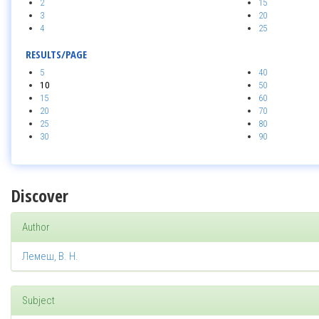
2
15
3
20
4
25
RESULTS/PAGE
5
40
10
50
15
60
20
70
25
80
30
90
Discover
Author
Лемеш, В. Н.
Subject