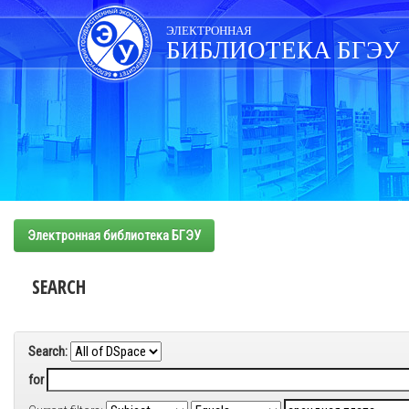
Skip
navigation
ЭЛЕКТРОННАЯ
БИБЛИОТЕКА БГЭУ
Электронная библиотека БГЭУ
SEARCH
Search:
for