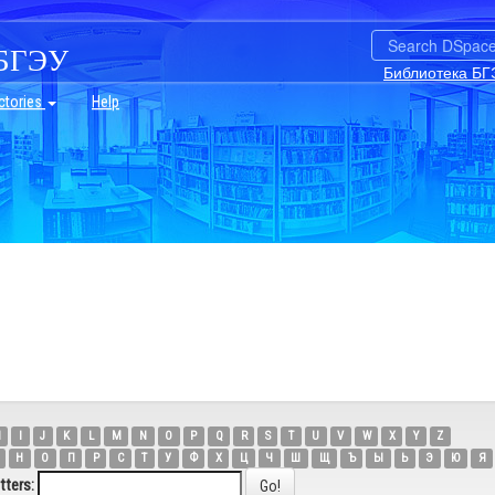
БГЭУ
Библиотека БГ
ctories
Help
H
I
J
K
L
M
N
O
P
Q
R
S
T
U
V
W
X
Y
Z
Н
О
П
Р
С
Т
У
Ф
Х
Ц
Ч
Ш
Щ
Ъ
Ы
Ь
Э
Ю
Я
tters: