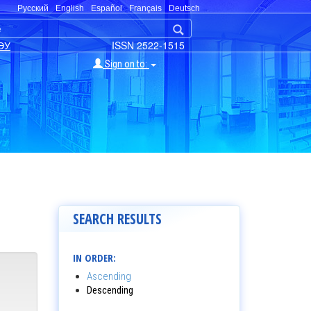
Русский
English
Español
Français
Deutsch
ЭУ
ISSN 2522-1515
Sign on to:
SEARCH RESULTS
IN ORDER:
Ascending
Descending