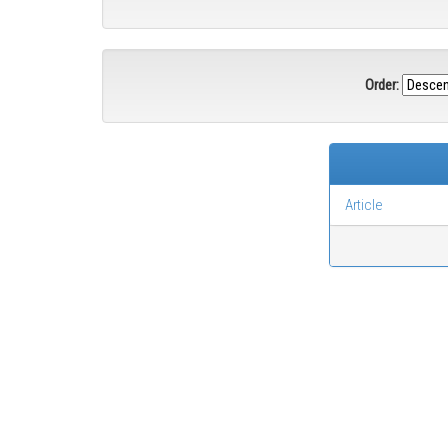
Order:
Article