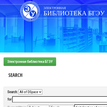
Skip
navigation
ЭЛЕКТРОННАЯ
БИБЛИОТЕКА БГЭУ
Электронная библиотека БГЭУ
SEARCH
Search:
for