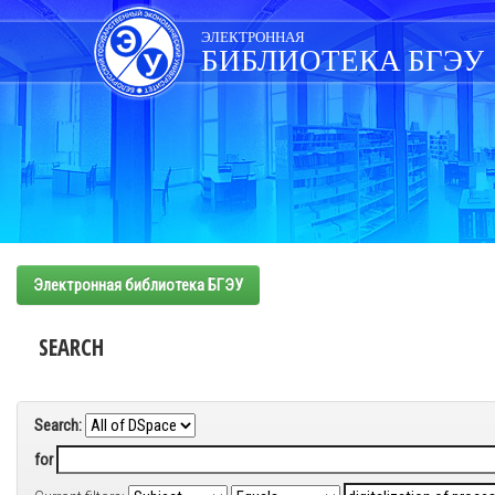
Skip
navigation
ЭЛЕКТРОННАЯ
БИБЛИОТЕКА БГЭУ
Электронная библиотека БГЭУ
SEARCH
Search:
for