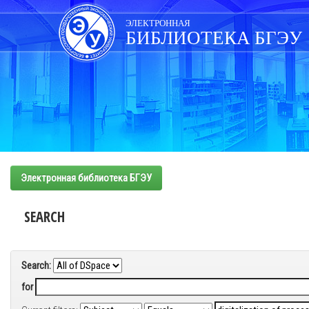
Skip
navigation
ЭЛЕКТРОННАЯ
БИБЛИОТЕКА БГЭУ
Электронная библиотека БГЭУ
SEARCH
Search:
for