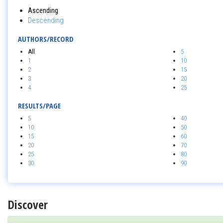
Ascending
Descending
AUTHORS/RECORD
All
5
1
10
2
15
3
20
4
25
RESULTS/PAGE
5
40
10
50
15
60
20
70
25
80
30
90
Discover