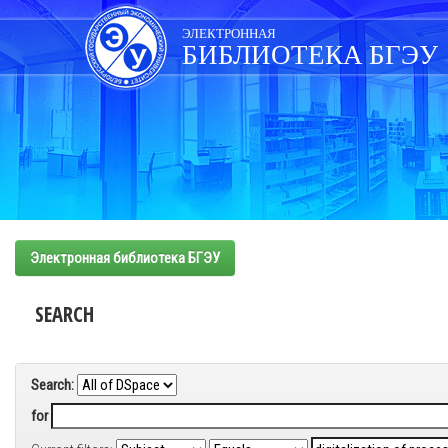
Skip
navigation
ЭЛЕКТРОННАЯ
БИБЛИОТЕКА БГЭУ
Электронная библиотека БГЭУ
SEARCH
Search:
for