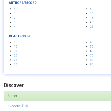
AUTHORS/RECORD
All
5
1
10
2
15
3
20
4
25
RESULTS/PAGE
5
40
10
50
15
60
20
70
25
80
30
90
Discover
Author
Киреева, Е. Ф.