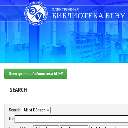
Skip
navigation
ЭЛЕКТРОННАЯ
БИБЛИОТЕКА БГЭУ
Электронная библиотека БГЭУ
SEARCH
Search:
for