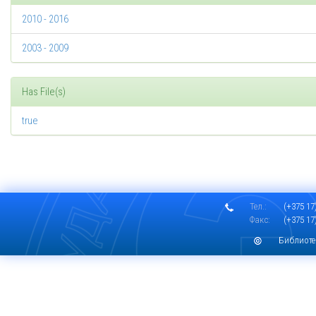
2010 - 2016
2003 - 2009
Has File(s)
true
Тел.:
(+375 17)
Факс:
(+375 17)
Библиоте