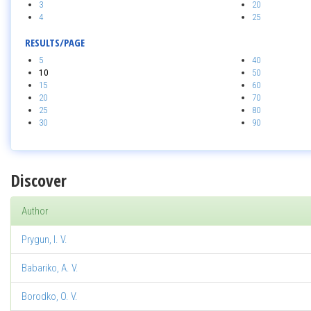
3
20
4
25
RESULTS/PAGE
5
40
10
50
15
60
20
70
25
80
30
90
Discover
Author
Prygun, I. V.
Babariko, A. V.
Borodko, O. V.