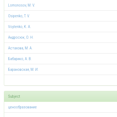
Lomonosov, M. V.
Osipenko, T. V.
Voytenko, K. A.
Андросюк, О. Н.
Астахова, М. А.
Бабарико, А. В.
Барановская, М. И.
Subject
ценообразование