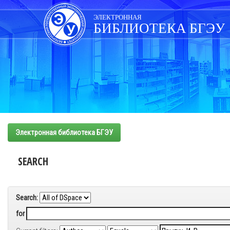
Skip
navigation
ЭЛЕКТРОННАЯ
БИБЛИОТЕКА БГЭУ
Электронная библиотека БГЭУ
SEARCH
Search:
for