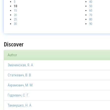
5
40
10
50
15
60
20
70
25
80
30
90
Discover
Author
Змачинская, Я. А.
Статкевич, В. В.
Ахрамович, М. М.
Годзевич, С. Г.
Тананушко, Н. А.