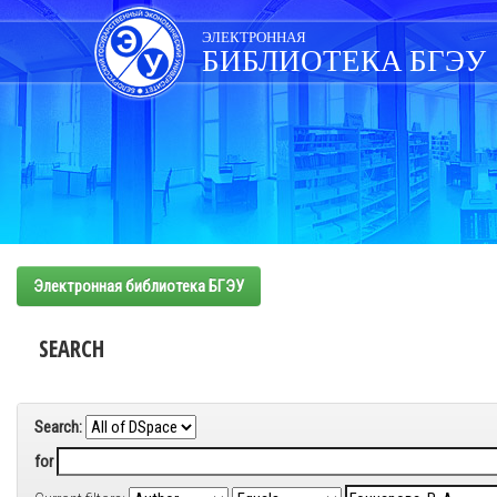
Skip
navigation
ЭЛЕКТРОННАЯ
БИБЛИОТЕКА БГЭУ
Электронная библиотека БГЭУ
SEARCH
Search:
for