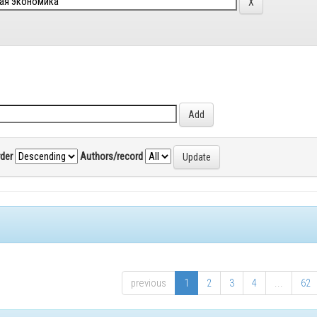
rder
Authors/record
previous
1
2
3
4
...
62