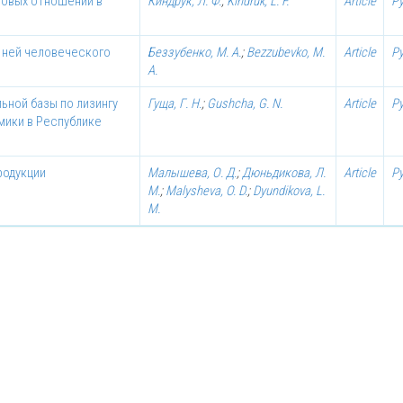
овых отношений в
Киндрук, Л. Ф.
;
Kindruk, L. F.
Article
Р
 ней человеческого
Беззубенко, М. А.
;
Bezzubevko, M.
Article
Р
A.
ной базы по лизингу
Гуща, Г. Н.
;
Gushcha, G. N.
Article
Р
мики в Республике
родукции
Малышева, О. Д.
;
Дюньдикова, Л.
Article
Р
М.
;
Malysheva, O. D.
;
Dyundikova, L.
M.