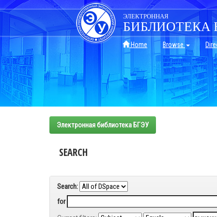
Skip
navigation
ЭЛЕКТРОННАЯ
БИБЛИОТЕКА 
Home
Browse
Dire
Электронная библиотека БГЭУ
SEARCH
Search:
for