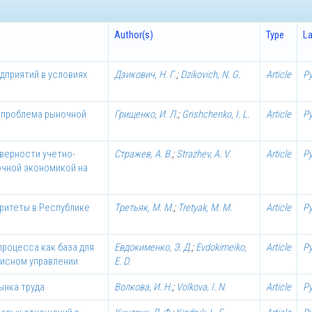
Author(s)
Type
L
дприятий в условиях
Дзикович, Н. Г.
;
Dzikovich, N. G.
Article
Р
 проблема рыночной
Грищенко, И. Л.
;
Grishchenko, I. L.
Article
Р
верности учетно-
Стражев, А. В.
;
Strazhev, A. V.
Article
Р
очной экономикой на
ритеты в Республике
Третьяк, М. М.
;
Tretyak, M. M.
Article
Р
роцесса как база для
Евдокименко, Э. Д.
;
Evdokimeiko,
Article
Р
зисном управлении
E. D.
ынка труда
Волкова, И. Н.
;
Volkova, I. N.
Article
Р