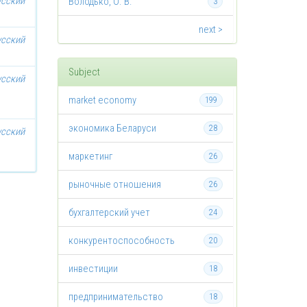
усский
Володько, О. В.
3
next >
усский
Subject
усский
market economy
199
экономика Беларуси
28
усский
маркетинг
26
рыночные отношения
26
бухгалтерский учет
24
конкурентоспособность
20
инвестиции
18
предпринимательство
18