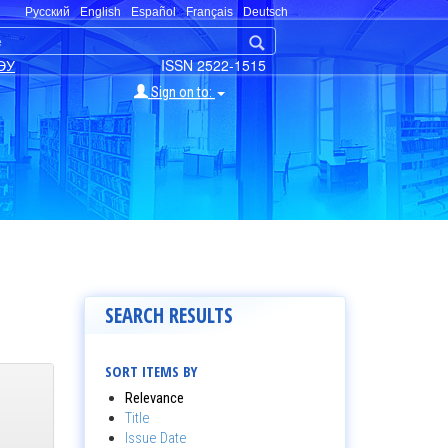
Русский
English
Español
Français
Deutsch
ЭУ
ISSN 2522-1515
Sign on to:
SEARCH RESULTS
SORT ITEMS BY
Relevance
Title
Issue Date