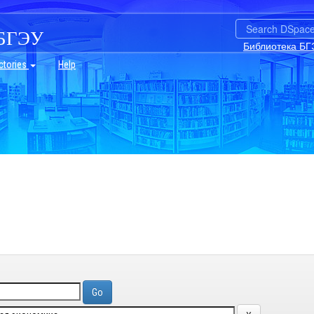
БГЭУ
Библиотека БГ
ctories
Help