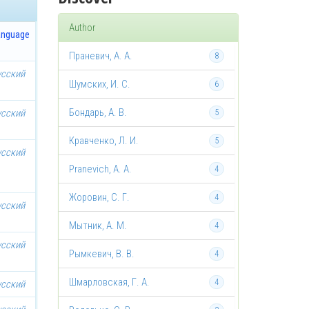
Author
anguage
Праневич, А. А.
8
усский
Шумских, И. С.
6
Бондарь, А. В.
усский
5
Кравченко, Л. И.
5
усский
Pranevich, A. A.
4
Жоровин, С. Г.
4
усский
Мытник, А. М.
4
усский
Рымкевич, В. В.
4
Шмарловская, Г. А.
4
усский