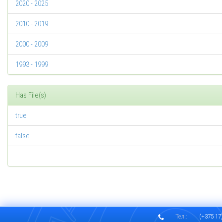
2020 - 2025
2010 - 2019
2000 - 2009
1993 - 1999
Has File(s)
true
false
Тел.:
(+375 17)