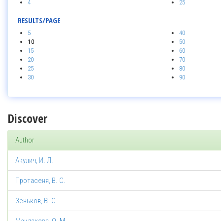
4
25
RESULTS/PAGE
5
40
10
50
15
60
20
70
25
80
30
90
Discover
Author
Акулич, И. Л.
Протасеня, В. С.
Зеньков, В. С.