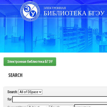
Skip
navigation
ЭЛЕКТРОННАЯ
БИБЛИОТЕКА БГЭУ
Электронная библиотека БГЭУ
SEARCH
Search:
for