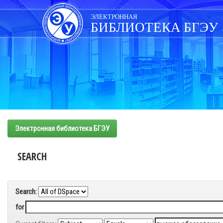
Skip
navigation
ЭЛЕКТРОННАЯ
БИБЛИОТЕКА БГЭУ
Электронная библиотека БГЭУ
SEARCH
Search:
for