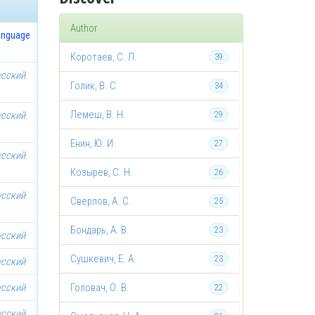
Author
anguage
Коротаев, С. Л.
39
усский
Голик, В. С.
34
Лемеш, В. Н.
усский
29
Енин, Ю. И.
27
усский
Козырев, С. Н.
26
усский
Сверлов, А. С.
25
Бондарь, А. В.
23
усский
Сушкевич, Е. А.
23
усский
усский
Головач, О. В.
22
усский