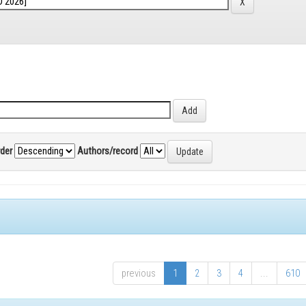
rder
Authors/record
previous
1
2
3
4
...
610