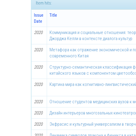
Item hits:
Issue
Title
Date
2020
Коммуникация и социальные отношения: теор
Джорджа Келли в контексте диалога культур
2020
Метафора как отражение экономической и п
современного Китая
2020
Структурно-семантическая классификация ф
китайского языков с компонентом цветообо
2020
Картина мира как когнитивно-лингвистическ
2020
Отношение студентов медицинских вузов к мо
2020
Дизайн интерьеров многозальных кинотеатро
2020
Экфрасис и культурный универсализм в твор
2020
Динамика символов дракона и феникса в кит