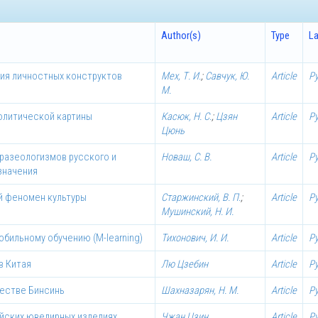
Author(s)
Type
L
ия личностных конструктов
Мех, Т. И.
;
Савчук, Ю.
Article
Р
М.
олитической картины
Касюк, Н. С.
;
Цзян
Article
Р
Цюнь
разеологизмов русского и
Новаш, С. В.
Article
Р
значения
ий феномен культуры
Старжинский, В. П.
;
Article
Р
Мушинский, Н. И.
бильному обучению (M-learning)
Тихонович, И. И.
Article
Р
в Китая
Лю Цзебин
Article
Р
честве Бинсинь
Шахназарян, Н. М.
Article
Р
айских ювелирных изделиях
Чжан Цзин
Article
Р