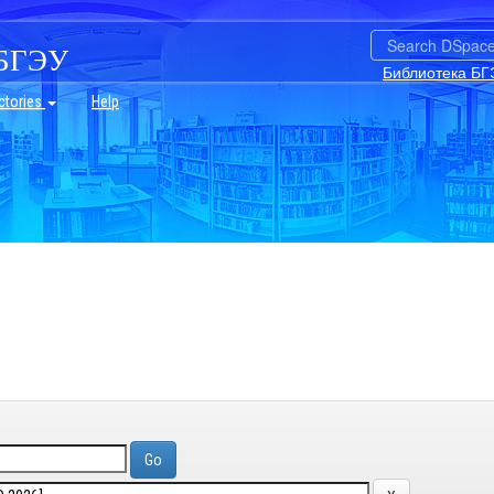
БГЭУ
Библиотека БГ
ctories
Help