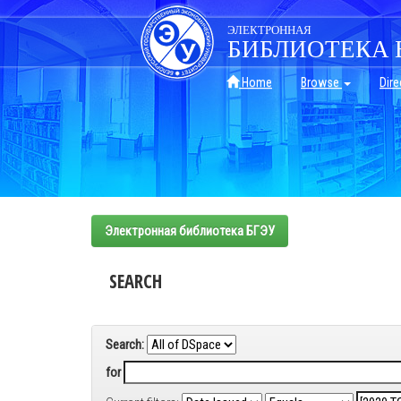
Skip
navigation
ЭЛЕКТРОННАЯ
БИБЛИОТЕКА 
Home
Browse
Dire
Электронная библиотека БГЭУ
SEARCH
Search:
for