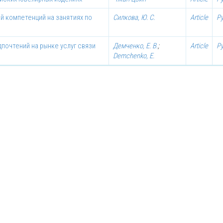
й компетенций на занятиях по
Силкова, Ю. С.
Article
Р
почтений на рынке услуг связи
Демченко, Е. В.
;
Article
Р
Demchenko, E.