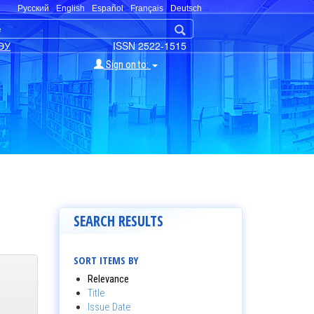
Русский
English
Español
Français
Deutsch
ЭУ
ISSN 2522-1515
Sign on to:
SEARCH RESULTS
SORT ITEMS BY
Relevance
Title
Issue Date