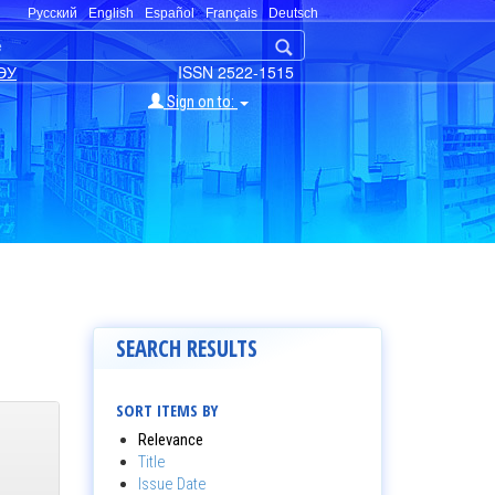
Русский
English
Español
Français
Deutsch
ЭУ
ISSN 2522-1515
Sign on to:
SEARCH RESULTS
SORT ITEMS BY
Relevance
Title
Issue Date