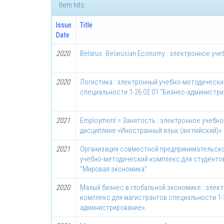
Item hits:
Issue
Title
Date
2020
Belarus. Belarusian Economy : электронное у
2020
Логистика : электронный учебно-методически
специальности 1-26 02 01 "Бизнес-администр
2021
Employment = Занятость : электронное учебн
дисциплине «Иностранный язык (английский)»
2021
Организация совместной предпринимательско
учебно-методический комплекс для студентов
"Мировая экономика"
2020
Малый бизнес в глобальной экономике : элек
комплекс для магистрантов специальности 1-2
администрирование»