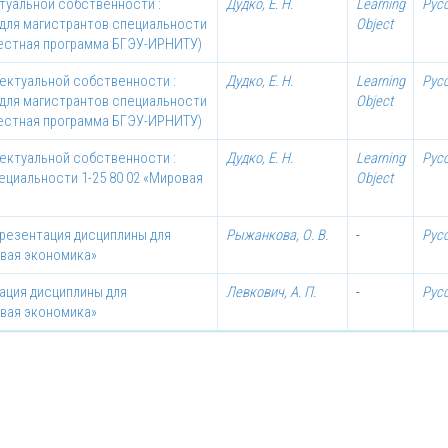
туальной собственности :
Дудко, Е. Н.
Learning
Рус
для магистрантов специальности
Object
местная программа БГЭУ-ИРНИТУ)
лектуальной собственности :
Дудко, Е. Н.
Learning
Рус
для магистрантов специальности
Object
местная программа БГЭУ-ИРНИТУ)
лектуальной собственности :
Дудко, Е. Н.
Learning
Рус
ециальности 1-25 80 02 «Мировая
Object
презентация дисциплины для
Рыжанкова, О. В.
-
Рус
овая экономика»
тация дисциплины для
Левкович, А. П.
-
Рус
овая экономика»