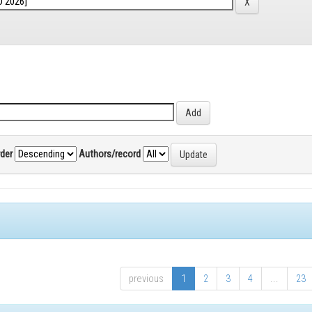
rder
Authors/record
previous
1
2
3
4
...
23