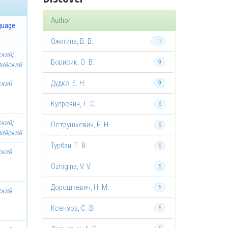
Author
guage
Ожигина, В. В.
13
ский
;
Борисик, О. В.
9
лийский
Дудко, Е. Н.
ский
9
Купревич, Т. С.
6
ский
;
Петрушкевич, Е. Н.
6
лийский
Турбан, Г. В.
6
ский
Ozhigina, V. V.
5
Дорошкевич, Н. М.
5
ский
Ксензов, С. В.
5