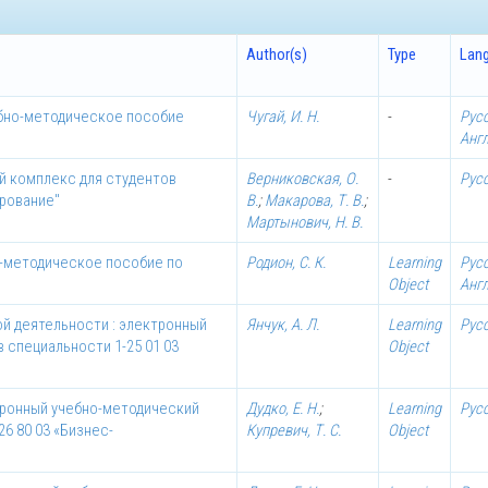
Author(s)
Type
Lan
чебно-методическое пособие
Чугай, И. Н.
-
Рус
Анг
й комплекс для студентов
Верниковская, О.
-
Рус
ирование"
В.
;
Макарова, Т. В.
;
Мартынович, Н. В.
о-методическое пособие по
Родион, С. К.
Learning
Рус
Object
Анг
й деятельности : электронный
Янчук, А. Л.
Learning
Рус
 специальности 1-25 01 03
Object
тронный учебно-методический
Дудко, Е. Н.
;
Learning
Рус
6 80 03 «Бизнес-
Купревич, Т. С.
Object