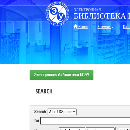
Skip
navigation
ЭЛЕКТРОННАЯ
БИБЛИОТЕКА 
Home
Browse
Dire
Электронная библиотека БГЭУ
SEARCH
Search:
for