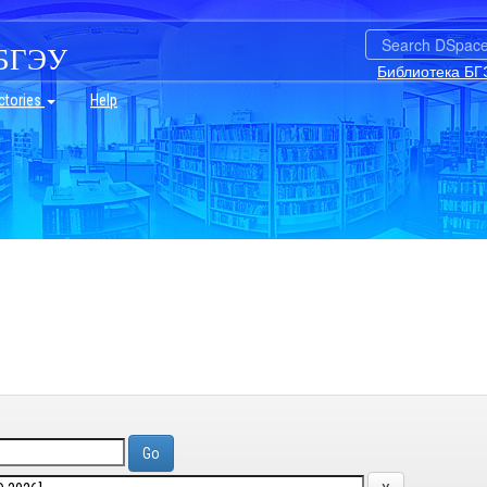
БГЭУ
Библиотека БГ
ctories
Help