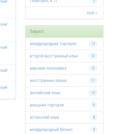
Левкович, А. П.
ский
5
next >
ский
Subject
международная торговля
14
ский
второй иностранный язык
12
мировая экономика
12
ский
иностранные языки
11
ский
английский язык
10
внешняя торговля
9
испанский язык
8
международный бизнес
8