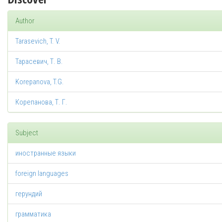
Author
Tarasevich, T. V.
Тарасевич, Т. В.
Korepanova, T.G.
Корепанова, Т. Г.
Subject
иностранные языки
foreign languages
герундий
грамматика