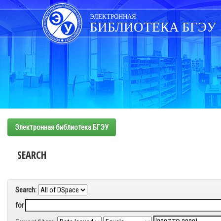
Skip
navigation
ЭЛЕКТРОННАЯ
БИБЛИОТЕКА БГЭУ
Электронная библиотека БГЭУ
SEARCH
Search:
for