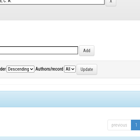
rder
Authors/record
previous
1