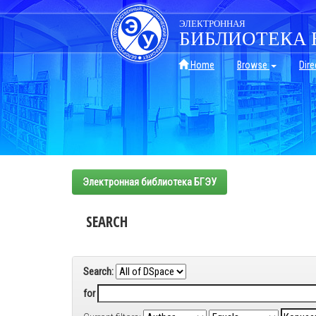
Skip
navigation
ЭЛЕКТРОННАЯ
БИБЛИОТЕКА 
Home
Browse
Dire
Электронная библиотека БГЭУ
SEARCH
Search:
for