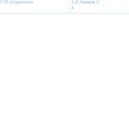
 01 05 «Социология»
А. В.
;
Корнеев, С.
А.