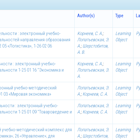
Author(s)
Type
L
льности : электронный учебно-
Корнеев, С. А.
;
Learning
Р
альностей направления образования
Лопатьевская, Э.
Object
2 05 «Логистика», 1-26 02 06
А.
;
Шерстобитов,
А. В.
ности : электронный учебно-
Корнеев, С. А.
;
Learning
Р
льности 1-25 01 16 "Экономика и
Лопатьевская, Э.
Object
А.
ронный учебно-методический
Лопатьевская, Э.
Learning
Р
01 03 «Мировая экономика»
А.
;
Корнеев, С. А.
Object
ьности : электронный учебно-
Лопатьевская, Э.
Learning
Р
льности 1-25 01 09 "Товароведение и
А.
;
Корнеев, С. А.
Object
й учебно-методический комплекс для
Лопатьевская, Э.
Learning
Р
мика»; 26 «Управление»; для
А.
;
Шерстобитов,
Object