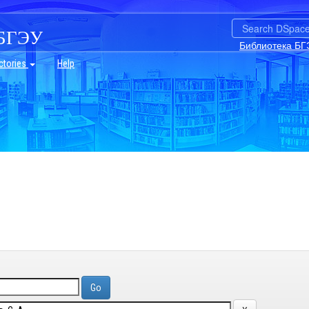
БГЭУ
Библиотека БГ
ctories
Help