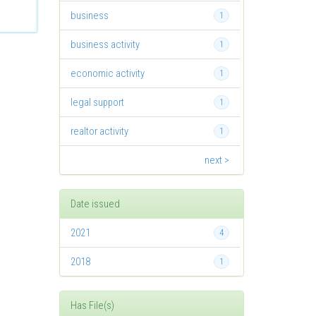
business
1
business activity
1
economic activity
1
legal support
1
realtor activity
1
next >
Date issued
2021
4
2018
1
Has File(s)