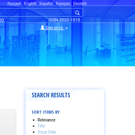
Русский
English
Español
Français
Deutsch
ЭУ
ISSN 2522-1515
Sign on to:
SEARCH RESULTS
SORT ITEMS BY
Relevance
Title
Issue Date