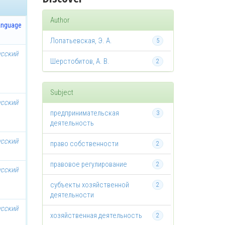
Author
anguage
Лопатьевская, Э. А.
5
усский
Шерстобитов, А. В.
2
Subject
усский
предпринимательская
3
деятельность
усский
право собственности
2
правовое регулирование
2
усский
субъекты хозяйственной
2
деятельности
усский
хозяйственная деятельность
2