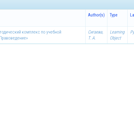
Author(s)
Type
L
етодический комплекс по учебной
Сигаева,
Learning
Р
«Правоведение»
Т. А.
Object