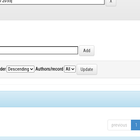
rder
Authors/record
previous
1