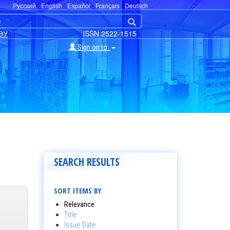
Русский
English
Español
Français
Deutsch
ЭУ
ISSN 2522-1515
Sign on to:
SEARCH RESULTS
SORT ITEMS BY
Relevance
Title
Issue Date