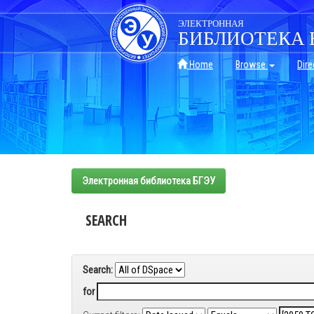
Skip
navigation
ЭЛЕКТРОННАЯ
БИБЛИОТЕКА 
Home
Browse
Dire
Электронная библиотека БГЭУ
SEARCH
Search:
for