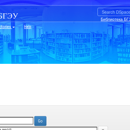
БГЭУ
Библиотека БГ
ctories
Help