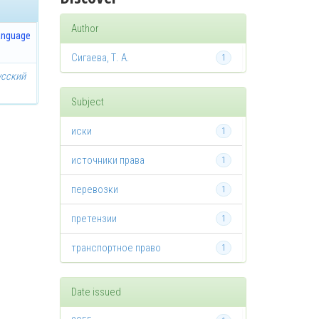
Author
anguage
Сигаева, Т. А.
1
усский
Subject
иски
1
источники права
1
перевозки
1
претензии
1
транспортное право
1
Date issued