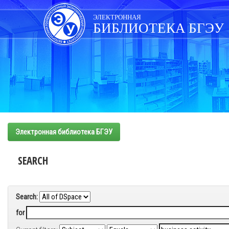
Skip
navigation
ЭЛЕКТРОННАЯ
БИБЛИОТЕКА БГЭУ
Электронная библиотека БГЭУ
SEARCH
Search:
for