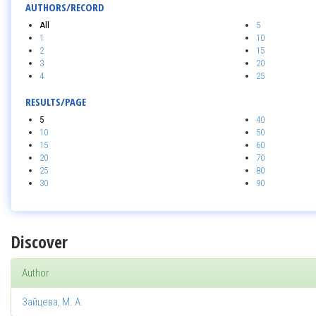
AUTHORS/RECORD
All
5
1
10
2
15
3
20
4
25
RESULTS/PAGE
5
40
10
50
15
60
20
70
25
80
30
90
Discover
Author
Зайцева, М. А.