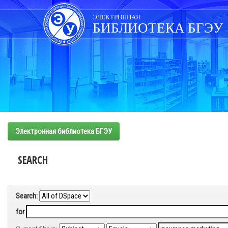
Skip
navigation
ЭЛЕКТРОННАЯ
БИБЛИОТЕКА БГЭУ
Электронная библиотека БГЭУ
SEARCH
Search:
for