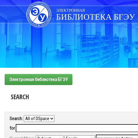
Skip
navigation
ЭЛЕКТРОННАЯ
БИБЛИОТЕКА БГЭУ
Электронная библиотека БГЭУ
SEARCH
Search:
for