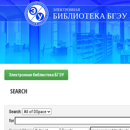
Skip
navigation
ЭЛЕКТРОННАЯ
БИБЛИОТЕКА БГЭУ
Электронная библиотека БГЭУ
SEARCH
Search:
for