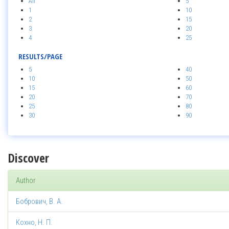
All
5
1
10
2
15
3
20
4
25
RESULTS/PAGE
5
40
10
50
15
60
20
70
25
80
30
90
Discover
Author
Бобрович, В. А.
Кохно, Н. П.