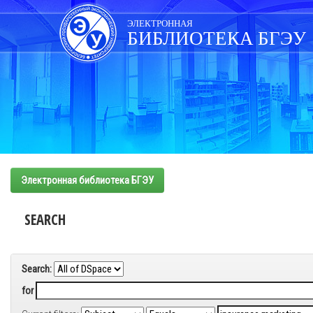
Skip
navigation
ЭЛЕКТРОННАЯ
БИБЛИОТЕКА БГЭУ
Электронная библиотека БГЭУ
SEARCH
Search:
for