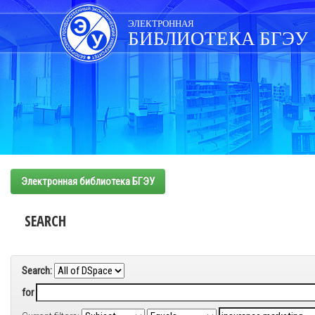
Skip
navigation
ЭЛЕКТРОННАЯ
БИБЛИОТЕКА БГЭУ
Электронная библиотека БГЭУ
SEARCH
Search:
for