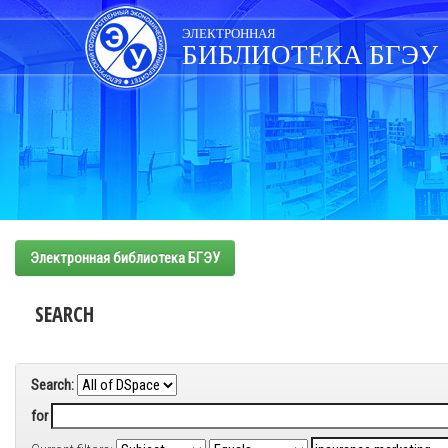
Skip
navigation
ЭЛЕКТРОННАЯ
БИБЛИОТЕКА БГЭУ
Электронная библиотека БГЭУ
SEARCH
Search:
for