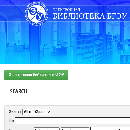
Skip
navigation
ЭЛЕКТРОННАЯ
БИБЛИОТЕКА БГЭУ
Электронная библиотека БГЭУ
SEARCH
Search:
for