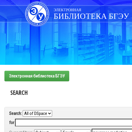
Skip
navigation
ЭЛЕКТРОННАЯ
БИБЛИОТЕКА БГЭУ
Электронная библиотека БГЭУ
SEARCH
Search:
for