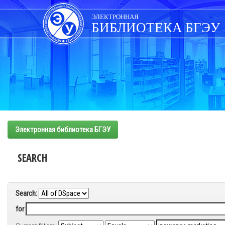
Skip
navigation
ЭЛЕКТРОННАЯ
БИБЛИОТЕКА БГЭУ
Электронная библиотека БГЭУ
SEARCH
Search:
for