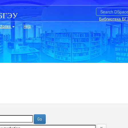
БГЭУ
Библиотека БГ
ctories
Help