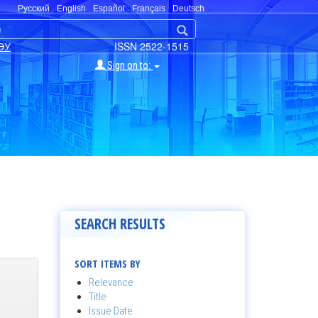
Русский
English
Español
Français
Deutsch
ЭУ
ISSN 2522-1515
Sign on to:
SEARCH RESULTS
SORT ITEMS BY
Relevance
Title
Issue Date