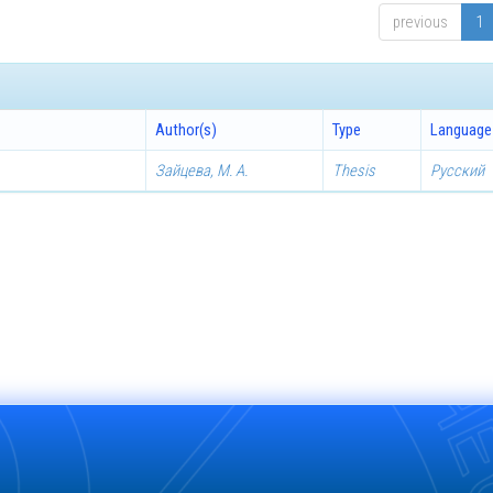
previous
1
Author(s)
Type
Language
Зайцева, М. А.
Thesis
Русский