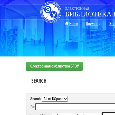
Skip
navigation
ЭЛЕКТРОННАЯ
БИБЛИОТЕКА 
Home
Browse
Dire
Электронная библиотека БГЭУ
SEARCH
Search:
for