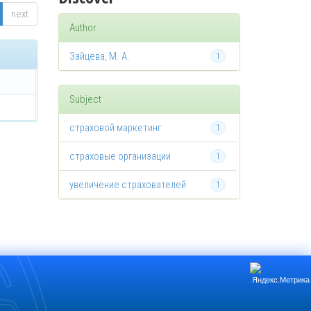
next
Author
Зайцева, М. А.
1
Subject
страховой маркетинг
1
страховые организации
1
увеличение страхователей
1