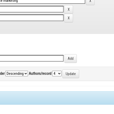
rder
Authors/record