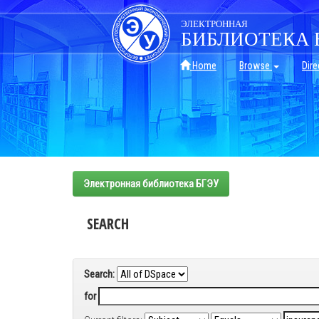
Skip
navigation
ЭЛЕКТРОННАЯ
БИБЛИОТЕКА 
Home
Browse
Dire
Электронная библиотека БГЭУ
SEARCH
Search:
for