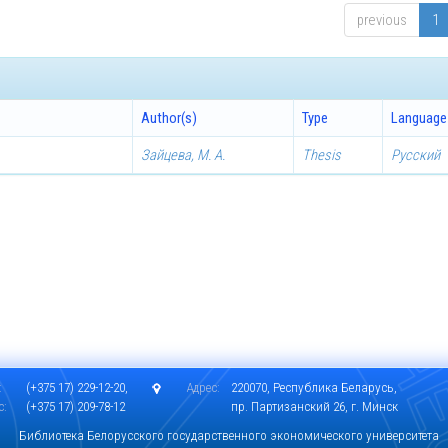
previous
1
Author(s)
Type
Language
Зайцева, М. А.
Thesis
Русский
:
(+375 17) 229-12-20,
Адрес:
220070, Республика Беларусь,
с:
(+375 17) 209-78-12
пр. Партизанский 26, г. Минск
Библиотека Белорусского государственного экономического университета