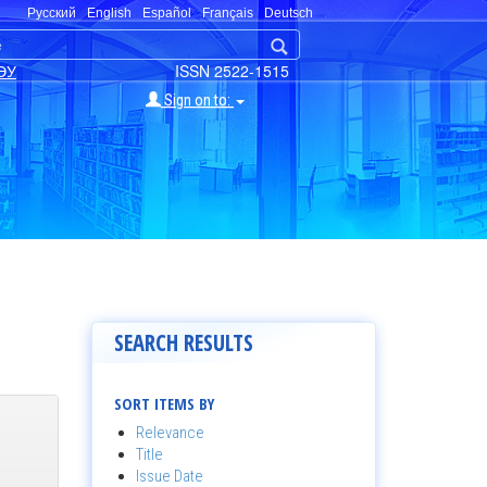
Русский
English
Español
Français
Deutsch
ЭУ
ISSN 2522-1515
Sign on to:
SEARCH RESULTS
SORT ITEMS BY
Relevance
Title
Issue Date