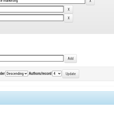
rder
Authors/record