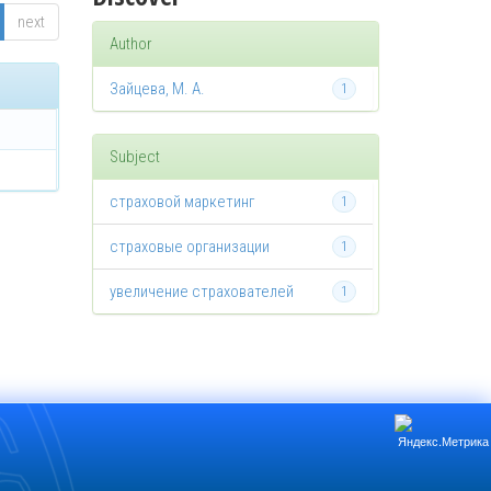
next
Author
Зайцева, М. А.
1
Subject
страховой маркетинг
1
страховые организации
1
увеличение страхователей
1