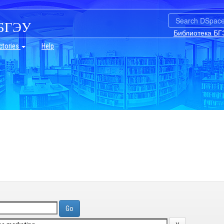
БГЭУ
Библиотека БГ
ctories
Help