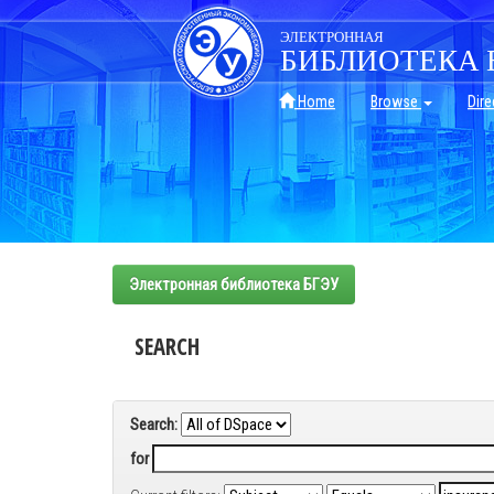
Skip
navigation
ЭЛЕКТРОННАЯ
БИБЛИОТЕКА 
Home
Browse
Dire
Электронная библиотека БГЭУ
SEARCH
Search:
for