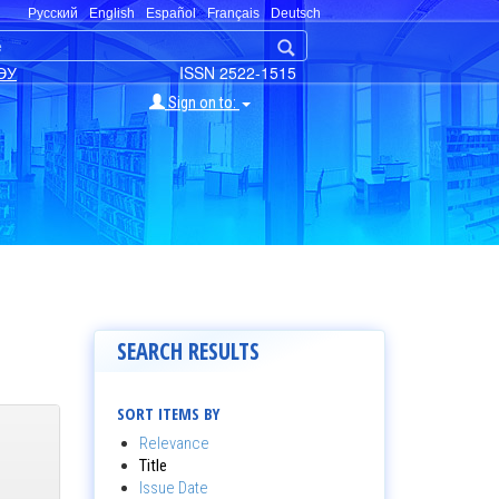
Русский
English
Español
Français
Deutsch
ЭУ
ISSN 2522-1515
Sign on to:
SEARCH RESULTS
SORT ITEMS BY
Relevance
Title
Issue Date