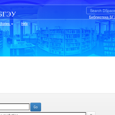
БГЭУ
Библиотека БГ
ctories
Help