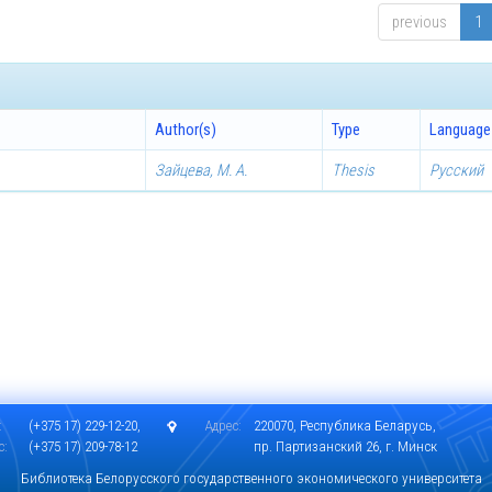
previous
1
Author(s)
Type
Language
Зайцева, М. А.
Thesis
Русский
:
(+375 17) 229-12-20,
Адрес:
220070, Республика Беларусь,
с:
(+375 17) 209-78-12
пр. Партизанский 26, г. Минск
Библиотека Белорусского государственного экономического университета