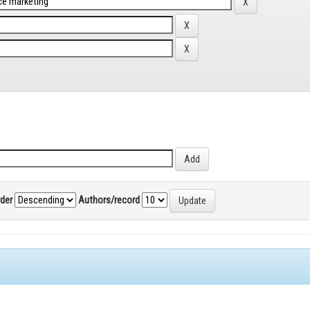
rder
Authors/record