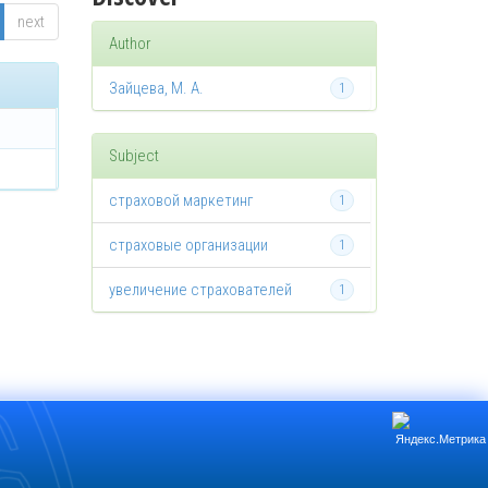
next
Author
Зайцева, М. А.
1
Subject
страховой маркетинг
1
страховые организации
1
увеличение страхователей
1