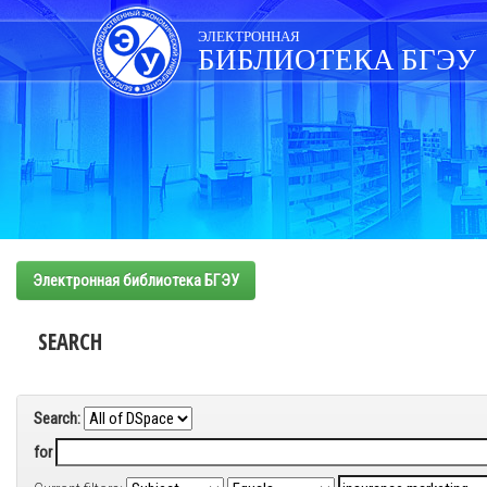
Skip
navigation
ЭЛЕКТРОННАЯ
БИБЛИОТЕКА БГЭУ
Электронная библиотека БГЭУ
SEARCH
Search:
for