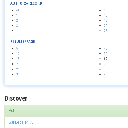
AUTHORS/RECORD
All
5
1
10
2
15
3
20
4
25
RESULTS/PAGE
5
40
10
50
15
60
20
70
25
80
30
90
Discover
Author
Зайцева, М. А.