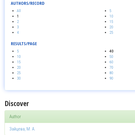
AUTHORS/RECORD
All
5
1
10
2
15
3
20
4
25
RESULTS/PAGE
5
40
10
50
15
60
20
70
25
80
30
90
Discover
Author
Зайцева, М. А.