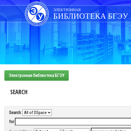
Skip
navigation
ЭЛЕКТРОННАЯ
БИБЛИОТЕКА БГЭУ
Электронная библиотека БГЭУ
SEARCH
Search:
for