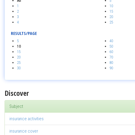
All
5
1
10
2
15
3
20
4
25
RESULTS/PAGE
5
40
10
50
15
60
20
70
25
80
30
90
Discover
Subject
insurance activities
insurance cover