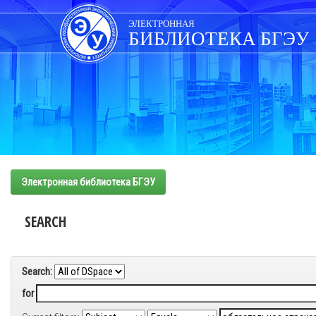
Skip
navigation
ЭЛЕКТРОННАЯ
БИБЛИОТЕКА БГЭУ
Электронная библиотека БГЭУ
SEARCH
Search:
for