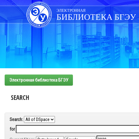
Skip
navigation
ЭЛЕКТРОННАЯ
БИБЛИОТЕКА БГЭУ
Электронная библиотека БГЭУ
SEARCH
Search:
for