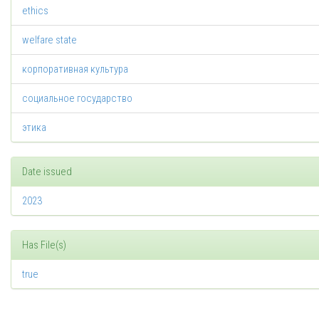
ethics
welfare state
корпоративная культура
социальное государство
этика
Date issued
2023
Has File(s)
true