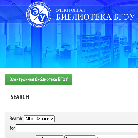
Skip
navigation
ЭЛЕКТРОННАЯ
БИБЛИОТЕКА БГЭУ
Электронная библиотека БГЭУ
SEARCH
Search:
for