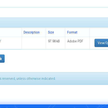
Description
Size
Format
f
97.98 kB
Adobe PDF
View/O
hts reserved, unless otherwise indicated.