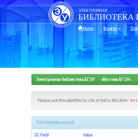
Skip
navigation
ЭЛЕКТРОННАЯ
БИБЛИОТЕКА 
Home
Browse
Dire
Электронная библиотека БГЭУ
«Вестник БГЭУ»
Please use this identifier to cite or link to this item:
htt
Full metadata record
DC Field
Value