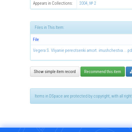
Appears in Collections:
2004, № 2
Files in This Item:
File
Vegera S. Vliyanie pereotsenki amort. imushchestva....pd
Show simple item record
Recommend this item
Items in DSpace are protected by copyright, with all rig