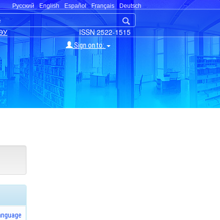
Русский
English
Español
Français
Deutsch
ЭУ
ISSN 2522-1515
Sign on to:
anguage