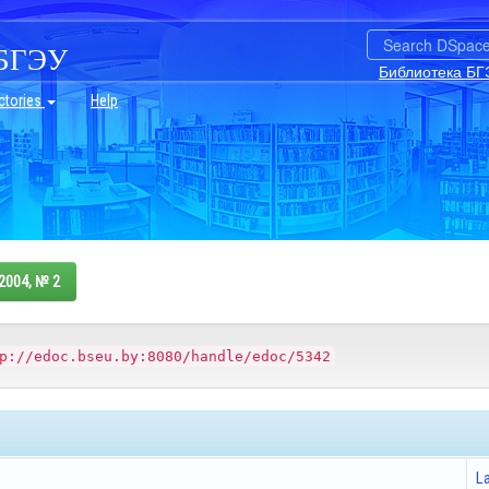
БГЭУ
Библиотека БГ
ctories
Help
2004, № 2
p://edoc.bseu.by:8080/handle/edoc/5342
L