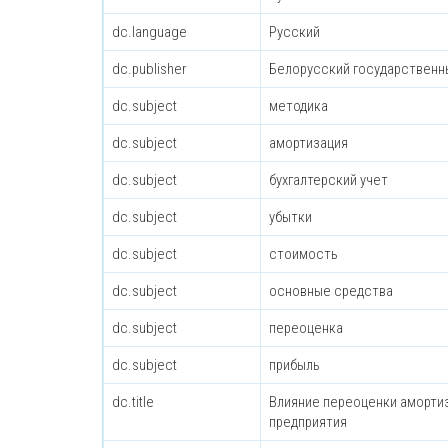
dc.language
Русский
dc.publisher
Белорусский государственн
dc.subject
методика
dc.subject
амортизация
dc.subject
бухгалтерский учет
dc.subject
убытки
dc.subject
стоимость
dc.subject
основные средства
dc.subject
переоценка
dc.subject
прибыль
dc.title
Влияние переоценки аморти
предприятия