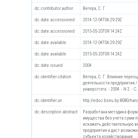
dc.contributor.author
Вегера, С. Г.
dc.date.accessioned
2014-12-04T06:29:29Z
dc.date.accessioned
2015-05-20T09:14:24Z
dc.date.available
2014-12-04T06:29:29Z
dc.date.available
2015-05-20T09:14:24Z
dc.date.issued
2004
dc.identifier.citation
Вегера, С. Г. Влияние пере
деятельности предприятия / С
унiверсiтэта. - 2004. - N 2. - С
dc.identifier.uri
http://edoc.bseu.by:8080/ha
dc.description.abstract
Разработана методика форм
имущества без учета сумм п
искажать действительную ве
предприятия и даст возмож
субъекта хозяйствования.