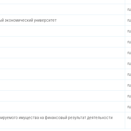
r
ый экономический университет
r
r
r
r
r
r
r
r
r
зируемого имущества на финансовый результат деятельности
r