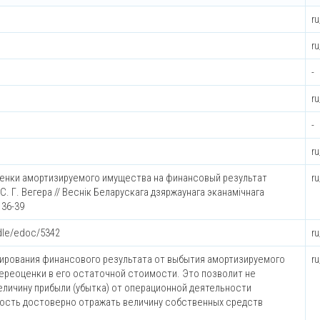
r
r
-
r
-
r
оценки амортизируемого имущества на финансовый результат
r
. Г. Вегера // Веснiк Беларускага дзяржаунага эканамiчнага
. 36-39
ndle/edoc/5342
r
ирования финансового результата от выбытия амортизируемого
r
ереоценки в его остаточной стоимости. Это позволит не
личину прибыли (убытка) от операционной деятельности
ность достоверно отражать величину собственных средств