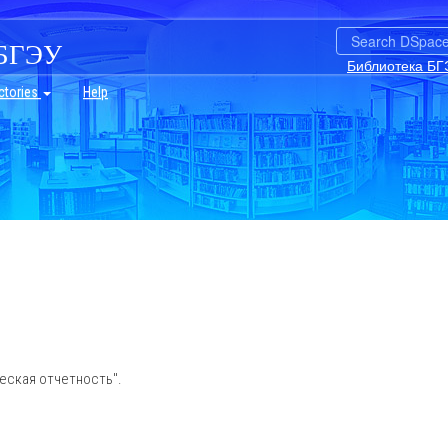
БГЭУ
Библиотека БГ
ctories
Help
тическая отчетность".