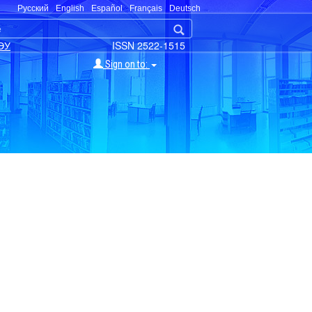
Русский
English
Español
Français
Deutsch
ЭУ
ISSN 2522-1515
Sign on to: