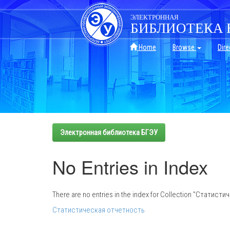
Skip
navigation
ЭЛЕКТРОННАЯ
БИБЛИОТЕКА 
Home
Browse
Dire
Электронная библиотека БГЭУ
No Entries in Index
There are no entries in the index for Collection "Статис
Статистическая отчетность