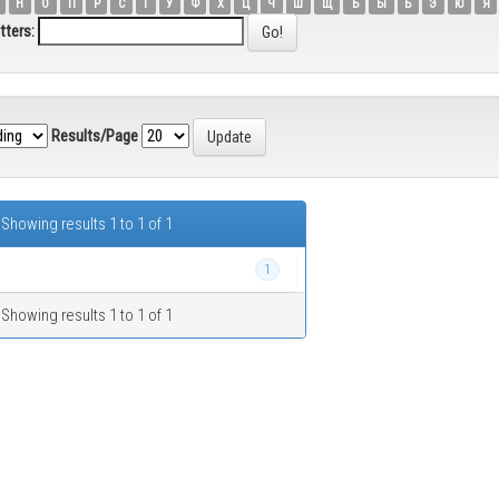
Н
О
П
Р
С
Т
У
Ф
Х
Ц
Ч
Ш
Щ
Ъ
Ы
Ь
Э
Ю
Я
tters:
Results/Page
Showing results 1 to 1 of 1
1
Showing results 1 to 1 of 1