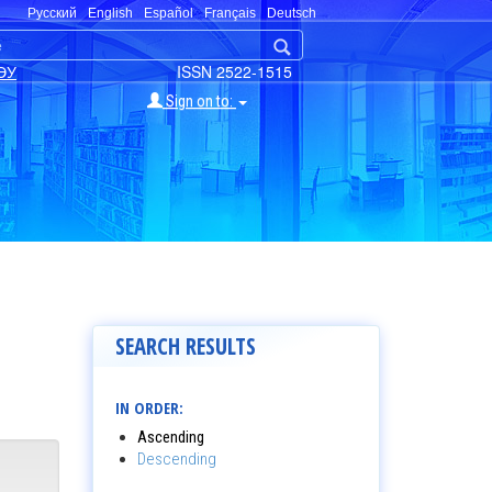
Русский
English
Español
Français
Deutsch
ЭУ
ISSN 2522-1515
Sign on to:
SEARCH RESULTS
IN ORDER:
Ascending
Descending