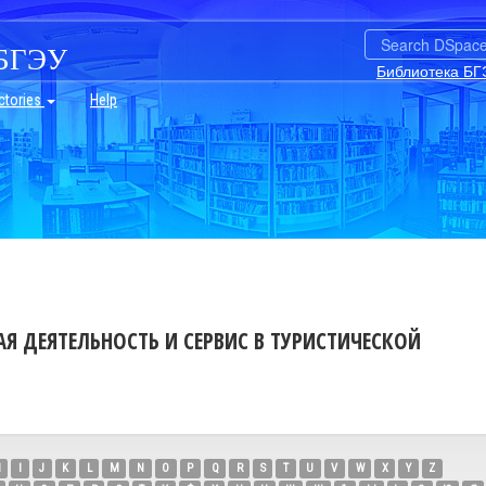
БГЭУ
Библиотека БГ
ctories
Help
 ДЕЯТЕЛЬНОСТЬ И СЕРВИС В ТУРИСТИЧЕСКОЙ
H
I
J
K
L
M
N
O
P
Q
R
S
T
U
V
W
X
Y
Z