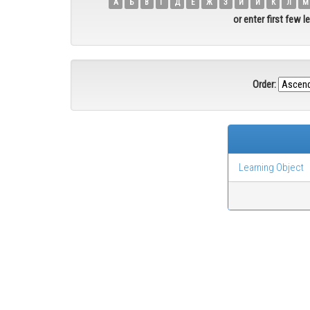
А
Б
В
Г
Д
Е
Ж
З
И
Й
К
Л
М
or enter first few le
Order:
Learning Object