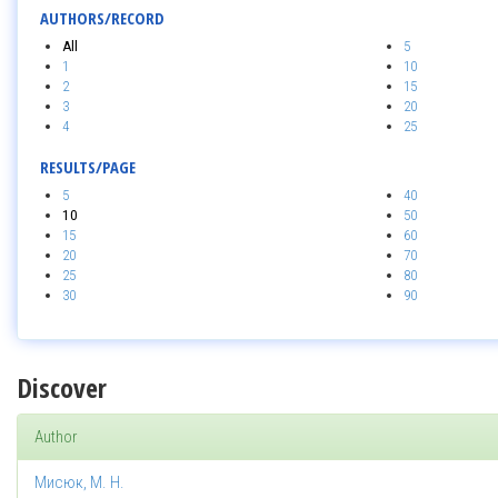
AUTHORS/RECORD
All
5
1
10
2
15
3
20
4
25
RESULTS/PAGE
5
40
10
50
15
60
20
70
25
80
30
90
Discover
Author
Мисюк, М. Н.