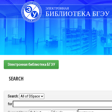
Skip
navigation
ЭЛЕКТРОННАЯ
БИБЛИОТЕКА БГЭУ
Электронная библиотека БГЭУ
SEARCH
Search:
for