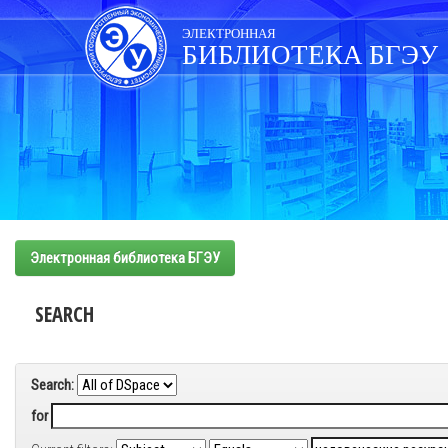
Skip
navigation
ЭЛЕКТРОННАЯ
БИБЛИОТЕКА БГЭУ
Электронная библиотека БГЭУ
SEARCH
Search:
for