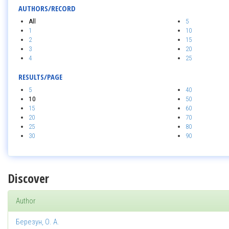
AUTHORS/RECORD
All
5
1
10
2
15
3
20
4
25
RESULTS/PAGE
5
40
10
50
15
60
20
70
25
80
30
90
Discover
Author
Березун, О. А.