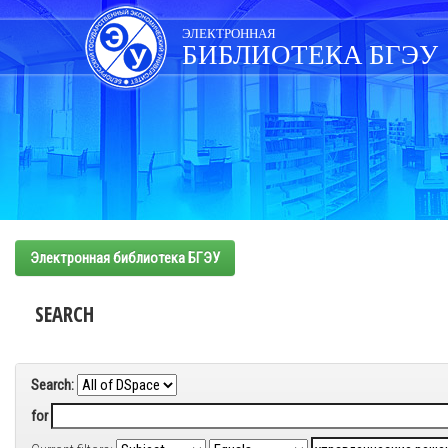
Skip
navigation
ЭЛЕКТРОННАЯ
БИБЛИОТЕКА БГЭУ
Электронная библиотека БГЭУ
SEARCH
Search:
for