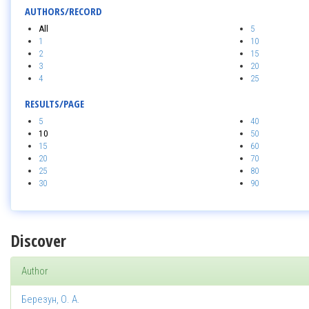
AUTHORS/RECORD
All
5
1
10
2
15
3
20
4
25
RESULTS/PAGE
5
40
10
50
15
60
20
70
25
80
30
90
Discover
Author
Березун, О. А.